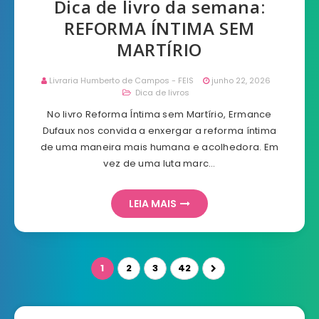
Dica de livro da semana:
REFORMA ÍNTIMA SEM
MARTÍRIO
Livraria Humberto de Campos - FEIS
junho 22, 2026
Dica de livros
No livro Reforma Íntima sem Martírio, Ermance
Dufaux nos convida a enxergar a reforma íntima
de uma maneira mais humana e acolhedora. Em
vez de uma luta marc…
LEIA MAIS
1
2
3
42