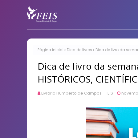
Página inicial
Dica de livros
Dica de livro da sema
Dica de livro da sema
HISTÓRICOS, CIENTÍFI
Livraria Humberto de Campos - FEIS
novembr